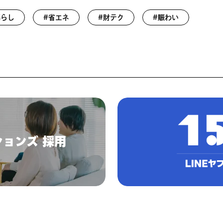
暮らし
#省エネ
#財テク
#賑わい
ションズ 採用