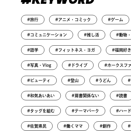
#旅行
#アニメ・コミック
#ゲーム
#コミュニケーション
#推し活
#動物
#語学
#フィットネス・ヨガ
#福岡好
#写真・Vlog
#ドライブ
#ホークスフ
#ビューティ
#登山
#うどん
#和気あいあい
#肩書関係ない
#読書
#タッグを組む
#テーマパーク
#ハー
#佐賀県民
#働くママ
#創作