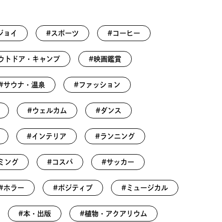
ジョイ
#スポーツ
#コーヒー
ウトドア・キャンプ
#映画鑑賞
#サウナ・温泉
#ファッション
#ウェルカム
#ダンス
#インテリア
#ランニング
ミング
#コスパ
#サッカー
#ホラー
#ポジティブ
#ミュージカル
#本・出版
#植物・アクアリウム