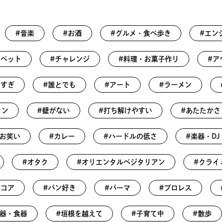
#音楽
#お酒
#グルメ・食べ歩き
#エン
・ペット
#チャレンジ
#料理・お菓子作り
#ア
きすぎ
#誰とでも
#アート
#ラーメン
ァン
#壁がない
#打ち解けやすい
#あたたかさ
#お笑い
#カレー
#ハードルの低さ
#楽器・DJ
#オタク
#オリエンタルベジタリアン
#クライ
ドコア
#パン好き
#パーマ
#プロレス
#器・食器
#垣根を越えて
#子育て中
#散歩